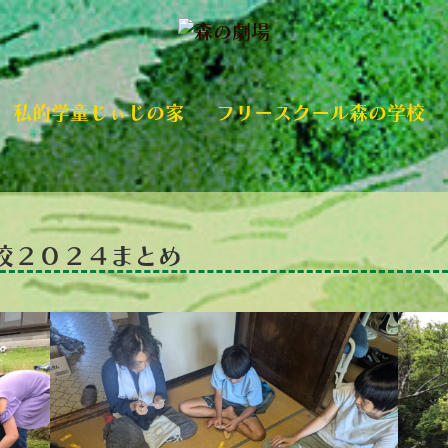
私的学童じぃじの家
フリースクール森の学校
校２０２４まとめ