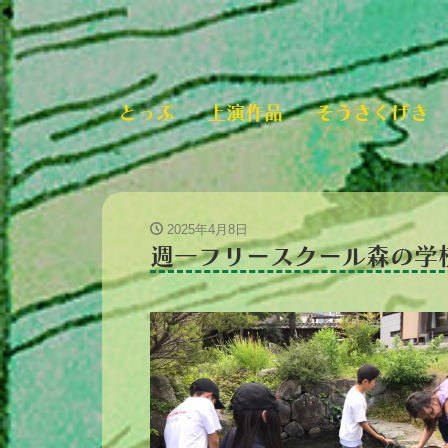
とっぷ
上演作品
そうさくげき
2025年4月8日
週一フリースクール森の学