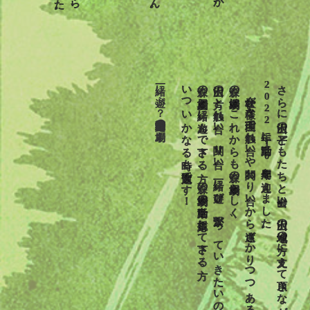
一緒に遊ぶ？特定非営利活動法人森の劇場
いついかなる時も大歓迎です！
森の劇場と一緒に遊んで下さる方、森の劇場の活動を応援して下さる方、
沢山の方と触れ合い、関り合い、一緒に遊び、繋がっていきたいのです。
森の劇場はこれからも森の劇場らしく、
社会が様々な理由で触れ合いや関わり合いから遠ざかりつつある今、
2022年に活動10周年を迎えました。
さらに沢山の子どもたちと出会い、沢山の地域の方に支えて頂きながら、