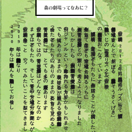
森の劇場ってなあに？
2020年からは元回春堂医院さんを活動拠点としてお借りし、
2019年には特定非営利活動法人となり、
森の劇場に出来ること、やってみたいことを探してきました。
まずは子どもたち、そして子育て中の方や地域の方の声を聞きながら、
森の劇場ならではの子育て支援、居場所作りはどんなことなのか。
子育て支援と居場所作りには、とても多くの共通点があります。
出会った子どもたちの「ありのままの姿と育ちを見つめる」
でも実は「ありのままの表現を受け取る」が根底にある森の劇場の創作活動と、
別のジャンルという印象を持たれる方も多いかもしれません。
もしかしたら、演劇の創作活動と子育て支援や居場所作りは
演劇と子育て支援、居場所作りとの繋がりを考えるようになりました。
創作を通して様々な子ども達や地域の方と関わるうちに、
旗揚げ当初は、身近な場所で子どもたちに作品を届けることが目的でしたが、
の企画製作、運営をおこなっています。
私的学童「じいじの家」、週一フリースクール「森の学校」
舞台俳優と地域の皆さんとで創り上げる、観客参加型の「そうさくげき」
森の劇場は、2012年9月に山梨県は南アルプス市にて旗揚げ、