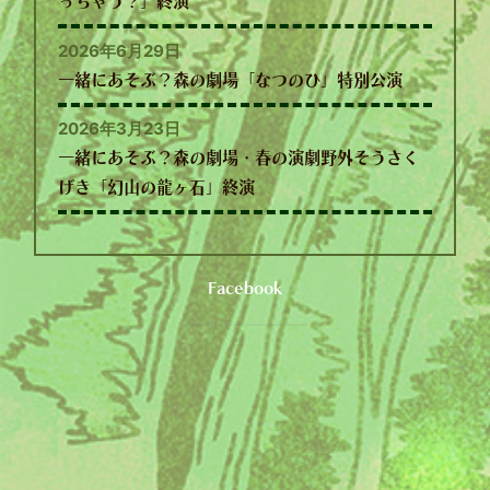
っちゃう？」終演
2026年6月29日
一緒にあそぶ？森の劇場「なつのひ」特別公演
2026年3月23日
一緒にあそぶ？森の劇場・春の演劇野外そうさく
げき「幻山の龍ヶ石」終演
Facebook