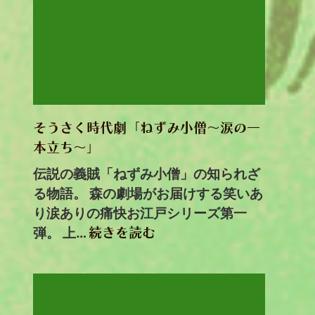
そうさく時代劇「ねずみ小僧～涙の一
本立ち～」
伝説の義賊「ねずみ小僧」の知られざ
る物語。 森の劇場がお届けする笑いあ
り涙ありの痛快お江戸シリーズ第一
弾。 上…
続きを読む