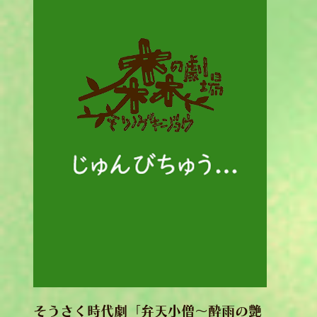
そうさく時代劇「弁天小僧～酔雨の艶