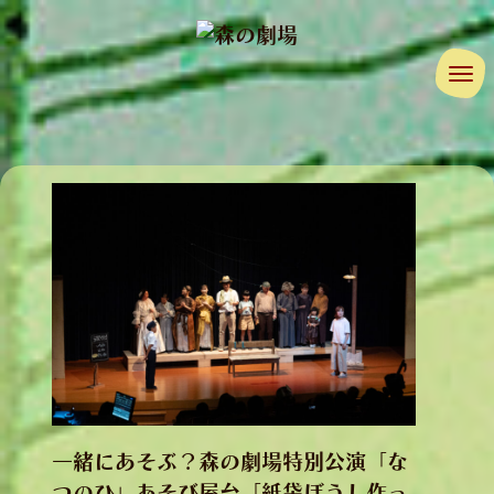
ナ
一緒にあそぶ？森の劇場特別公演「な
つのひ」あそび屋台「紙袋ぼうし作っ