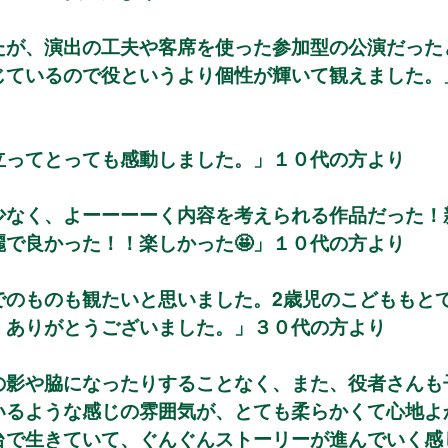
たが、演出の工夫や客席を使った参加型の公演だった
じているので役というより個性が輝いて観えました。
立ってとっても感動しました。」１０代の方より
少なく、よーーーーく内容を考えられる作品だった！
で良かった！！楽しかった🤩」１０代の方より
でのものも観たいと思いました。2歳児のこどももと
。ありがとうございました。」３０代の方より
の影や脇になったりすることなく、また、役者さんも
いるような感じの雰囲気が、とても柔らかくて心地よ
台で生きていて、ぐんぐんストーリーが進んでいく感