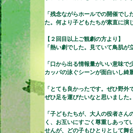
「残念ながらホールでの開催でし
た。何より子どもたちが素直に演
【２回目以上ご観劇の方より】
「熱い劇でした。見ていて鳥肌が
「口から出る情報量がいい意味で
カッパの泳ぐシーンが面白いし綺麗
「とても良かったです。ぜひ野外
ぜひ足を運びたいなと思いました
「子どもたちが、大人の役者さん
く、お互いにすごく尊重しあって
せんが、どの子もひとりとして舞