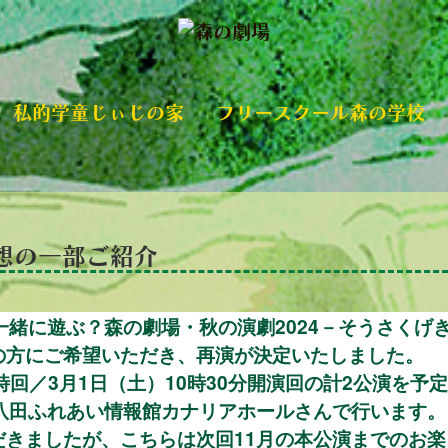
私的学童じぃじの家
フリースクール森の学校
想の一部ご紹介
一緒に遊ぶ？森の劇場・秋の演劇2024－そうさくげ
の方にご希望いただき、再演が決定いたしました。
19時回／3月1日（土）10時30分開演回の計2公演を
八田ふれあい情報館カナリアホールさんで行います。
だきましたが、こちらは次回11月の本公演までのお