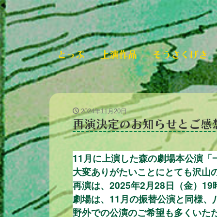
とっぷ
上演作品
そうさくげき
2024年11月20日
再演決定のお知らせとご感
11月に上演した森の劇場本公演「
大変ありがたいことにとても沢山
再演は、2025年2月28日（金）
劇場は、11月の振替公演と同様、
野外での公演のご希望も多くいた