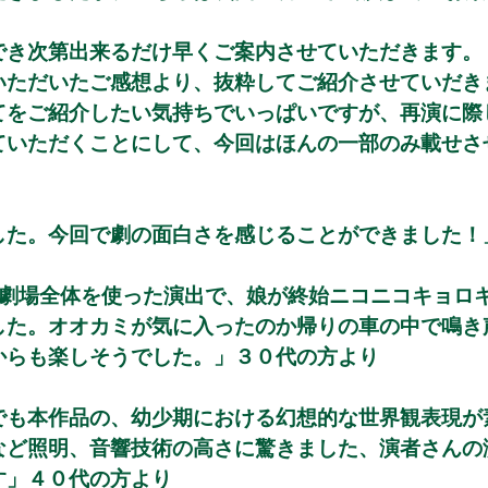
でき次第出来るだけ早くご案内させていただきます。
いただいたご感想より、抜粋してご紹介させていだき
てをご紹介したい気持ちでいっぱいですが、再演に際
ていただくことにして、今回はほんの一部のみ載せさ
した。今回で劇の面白さを感じることができました！
。劇場全体を使った演出で、娘が終始ニコニコキョロ
した。オオカミが気に入ったのか帰りの車の中で鳴き
からも楽しそうでした。」３０代の方より
でも本作品の、幼少期における幻想的な世界観表現が
など照明、音響技術の高さに驚きました、演者さんの
す」４０代の方より