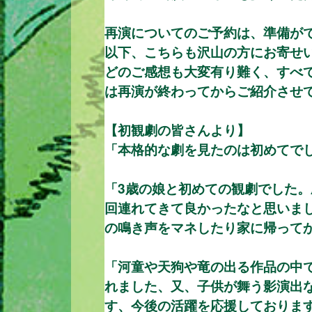
再演についてのご予約は、準備が
以下、こちらも沢山の方にお寄せ
どのご感想も大変有り難く、すべ
は再演が終わってからご紹介させ
【初観劇の皆さんより】
「本格的な劇を見たのは初めてで
「3歳の娘と初めての観劇でした
回連れてきて良かったなと思いま
の鳴き声をマネしたり家に帰って
「河童や天狗や竜の出る作品の中
れました、又、子供が舞う影演出
す、今後の活躍を応援しておりま