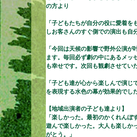
の方より
「子どもたちが自分の役に愛着を
しお客さんのすぐ側での演出も自
「今回は天候の影響で野外公演が
ます。毎回必ず劇の中にあるメッ
も幸せです。次回も観劇させてい
「子ども達が心から楽しんで演じ
を表現する水色の幕が効果的でし
【地域出演者の子ども達より】
「楽しかった。最初のかくれんぼ
遊んで楽しかった。大人も楽しか
がとう。」