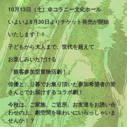
10月13日（土）＠コラニー文化ホール
いよいよ8月30日よりチケット発売が開始
いたします！！
子どもから大人まで、世代を超えて
お楽しみいただける
「観客参加型冒険活劇！」
俳優と、公募でお集り頂いた参加希望者の皆
さんとでお届けするコラボ劇！
今秋は、ご家族、ご近所、お友達をお誘い合
わせの上、劇空間を味わいにいらっしゃいま
せんか！？