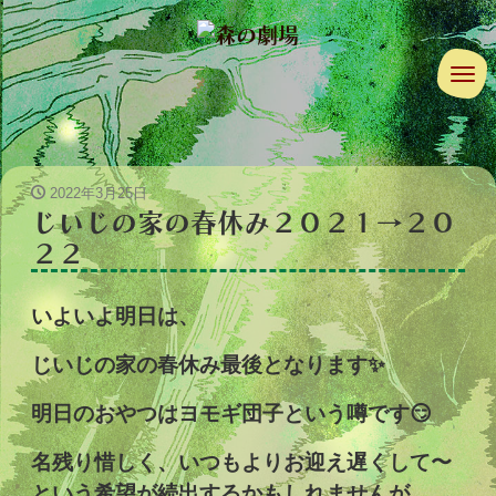
ナ
2022年3月25日
じいじの家の春休み２０２１→２０
２２
いよいよ明日は、
じいじの家の春休み最後となります✨
明日のおやつはヨモギ団子という噂です😏
名残り惜しく、いつもよりお迎え遅くして〜
という希望が続出するかもしれませんが、