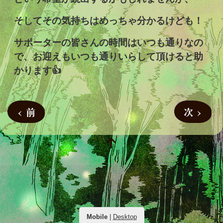
そしてその気持ちはめっちゃ分かるけども！
サポーターの皆さんの時間はいつも通りなの
で、お迎えもいつも通りいらして頂けると助
かります👍
< 前
次 >
Mobile
|
Desktop